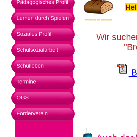
Pädagogisches Profil
Hel
Lernen durch Spielen
by frankes per openclipart
Soziales Profil
Wir suchen
"Br
Schulsozialarbeit
Schulleben
Br
Termine
OGS
Förderverein