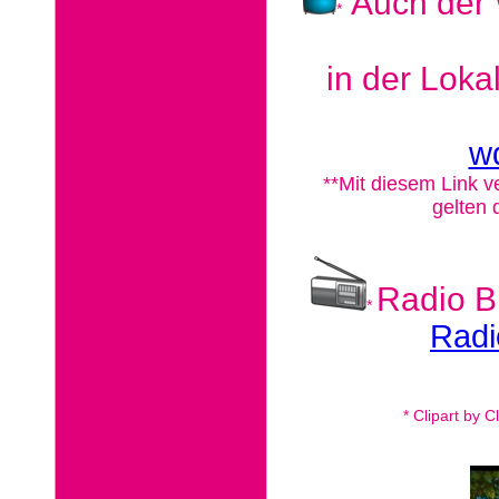
Auch der 
*
in der Loka
wd
**Mit diesem Link v
gelten
Radio Bi
*
Radi
* Clipart by 