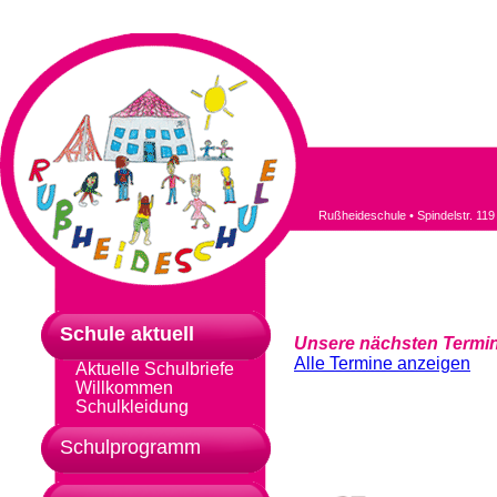
Rußheideschule • Spindelstr. 119
Schule aktuell
Unsere nächsten Termi
Alle Termine anzeigen
Aktuelle Schulbriefe
Willkommen
Schulkleidung
Schulprogramm