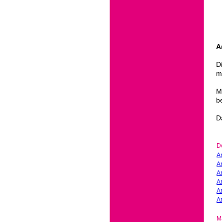
A
D
m
M
b
D
D
A
A
A
A
A
A
M