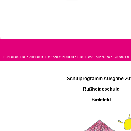
Rußheideschule • Spindelstr. 119 • 33604 Bielefeld • Telefon 0521 515 42 70 • Fax 0521 51
Schulprogramm Ausgabe 20
Rußheideschule
Bielefeld