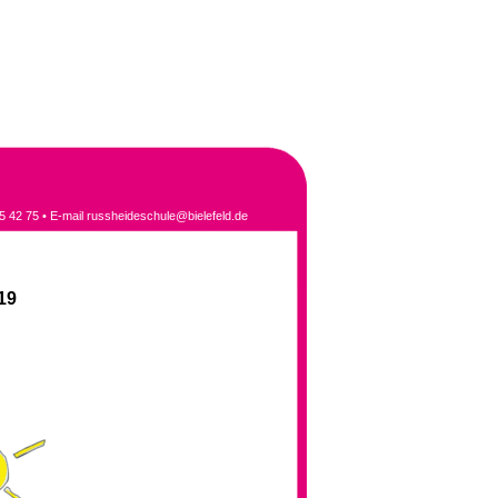
5 42 75 • E-mail
russheideschule@bielefeld.de
19