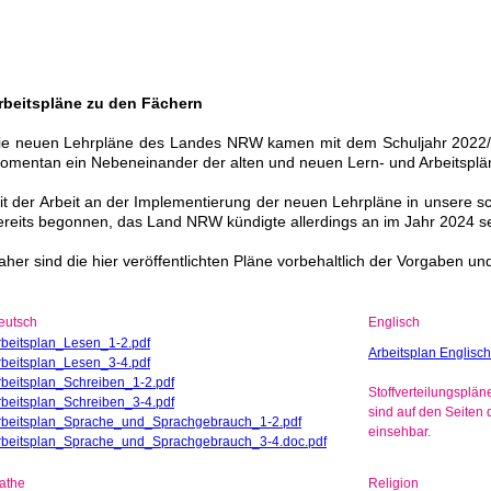
rbeitspläne zu den Fächern
ie neuen Lehrpläne des Landes NRW kamen mit dem Schuljahr 2022/2
omentan ein Nebeneinander der alten und neuen Lern- und Arbeitsplä
it der Arbeit an der Implementierung der neuen Lehrpläne in unsere sc
ereits begonnen, das Land NRW kündigte allerdings an im Jahr 2024 se
aher sind die hier veröffentlichten Pläne vorbehaltlich der Vorgaben u
eutsch
Englisch
rbeitsplan_Lesen_1-2.pdf
Arbeitsplan Englisch
rbeitsplan_Lesen_3-4.pdf
rbeitsplan_Schreiben_1-2.pdf
Stoffverteilungspl
rbeitsplan_Schreiben_3-4.pdf
sind auf den Seiten
rbeitsplan_Sprache_und_Sprachgebrauch_1-2.pdf
einsehbar.
rbeitsplan_Sprache_und_Sprachgebrauch_3-4.doc.pdf
athe
Religion